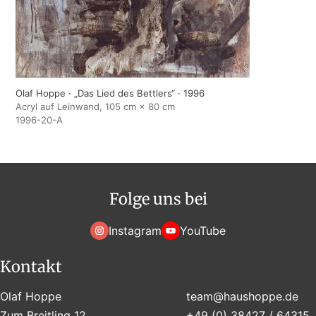
Olaf Hoppe · „Das Lied des Bettlers“ · 1996
Acryl auf Leinwand, 105 cm × 80 cm
1996-20-A
Folge uns bei
Instagram
YouTube
Kontakt
Olaf Hoppe
team@haushoppe.de
Zum Breitling 12
+49 (0) 38427 / 64315