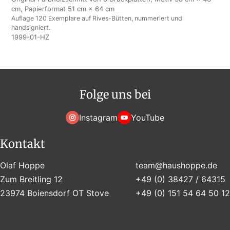
cm, Papierformat 51 cm × 64 cm
Auflage 120 Exemplare auf Rives-Bütten, nummeriert und
handsigniert.
1999-01-HZ
Folge uns bei
Instagram
YouTube
Kontakt
Olaf Hoppe
team@haushoppe.de
Zum Breitling 12
+49 (0) 38427 / 64315
23974 Boiensdorf OT Stove
+49 (0) 151 54 64 50 12