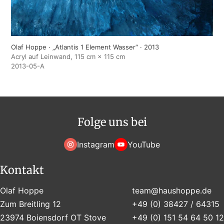
Olaf Hoppe · „Atlantis 1 Element Wasser“ · 2013
Acryl auf Leinwand, 115 cm × 115 cm
2013-05-A
Folge uns bei
Instagram
YouTube
Kontakt
Olaf Hoppe
team@haushoppe.de
Zum Breitling 12
+49 (0) 38427 / 64315
23974 Boiensdorf OT Stove
+49 (0) 151 54 64 50 12